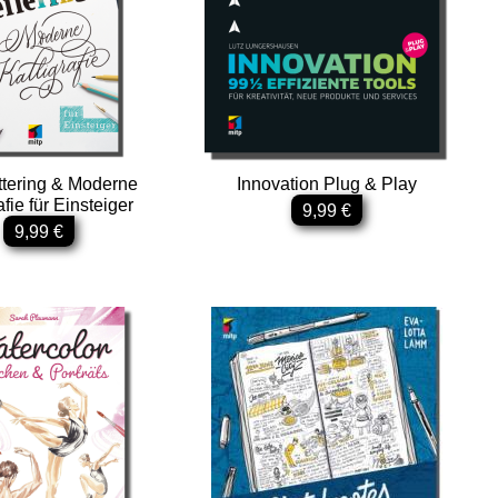
tering & Moderne
Innovation Plug & Play
afie für Einsteiger
9,99 €
9,99 €