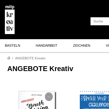
Suche
BASTELN
HANDARBEIT
ZEICHNEN
V
Basteln
Häkeln
Bullet Journal
Sk
ANGEBOTE Kreativ
Plotten und mehr
Stricken
Lettering & Kalligrafie
Vis
ANGEBOTE Kreativ
Nähen
Zeichnen & Malen
Makramee