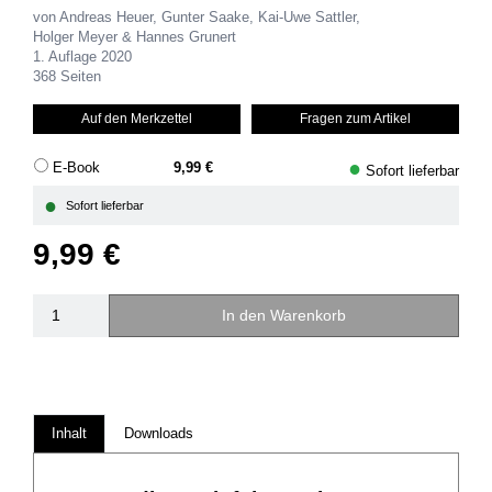
von Andreas Heuer, Gunter Saake, Kai-Uwe Sattler,
Holger Meyer & Hannes Grunert
1. Auflage 2020
368 Seiten
Auf den Merkzettel
Fragen zum Artikel
●
E-Book
9,99 €
Sofort lieferbar
●
Sofort lieferbar
9,99 €
In den Warenkorb
Inhalt
Downloads