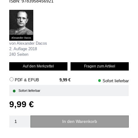
ISBN: 9783958456921
von Alexander Dacos
2. Auflage 2018
240 Seiten
Auf den Merkzettel
Fragen zum Artikel
●
PDF & EPUB
9,99 €
Sofort lieferbar
●
Sofort lieferbar
9,99 €
In den Warenkorb