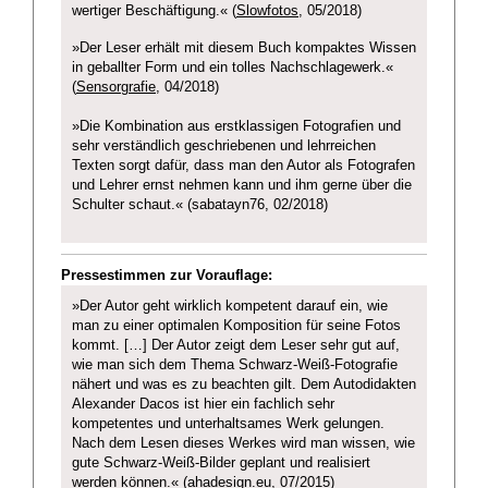
wertiger Beschäftigung.« (
Slowfotos
, 05/2018)
»Der Leser erhält mit diesem Buch kompaktes Wissen
in geballter Form und ein tolles Nachschlagewerk.«
(
Sensorgrafie
, 04/2018)
»Die Kombination aus erstklassigen Fotografien und
sehr verständlich geschriebenen und lehrreichen
Texten sorgt dafür, dass man den Autor als Fotografen
und Lehrer ernst nehmen kann und ihm gerne über die
Schulter schaut.« (sabatayn76, 02/2018)
Pressestimmen zur Vorauflage:
»Der Autor geht wirklich kompetent darauf ein, wie
man zu einer optimalen Komposition für seine Fotos
kommt. […] Der Autor zeigt dem Leser sehr gut auf,
wie man sich dem Thema Schwarz-Weiß-Fotografie
nähert und was es zu beachten gilt. Dem Autodidakten
Alexander Dacos ist hier ein fachlich sehr
kompetentes und unterhaltsames Werk gelungen.
Nach dem Lesen dieses Werkes wird man wissen, wie
gute Schwarz-Weiß-Bilder geplant und realisiert
werden können.« (
ahadesign.eu
, 07/2015)