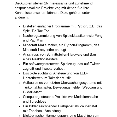
Die Autoren stellen 16 interessante und zunehmend
anspruchsvollere Projekte vor, mit denen Sie Ihre
Kenntnisse erweitern können. Dazu gehören unter
anderem:
Erstellen einfacher Programme mit Python, z.B. das
Spiel Tic-Tac-Toe
Nachprogrammierung von Spieleklassikern wie Pong
und Pac Man
Minecraft Maze Maker, ein Python-Programm, das
Minecraft-Labyrinthe erzeugt
Anschluss von Schnittstellen-Hardware und Bau
eines Reaktionstesters
Ein softwaregesteuertes Spielzeug, das auf Twitter
zugreift und Tweets vorliest
Disco-Beleuchtung: Ansteuerung von LED-
Lichterketten im Takt der Musik
Aufbau eines vernetzten Überwachungssystems mit
Türkontaktschalter, Bewegungsmelder, Webcam und
E-Mail-Alarm
Computergesteuerte Projekte wie Modellrennbahn
und Türschloss
Ein Bilder zeichnender Drehgeber als Zaubertafel
mit Facebook-Anbindung
Elektronischer Harmonograph: eine Maschine zum