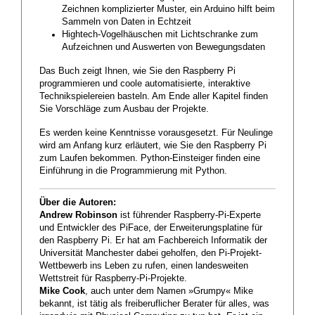
Zeichnen komplizierter Muster, ein Arduino hilft beim
Sammeln von Daten in Echtzeit
Hightech-Vogelhäuschen mit Lichtschranke zum
Aufzeichnen und Auswerten von Bewegungsdaten
Das Buch zeigt Ihnen, wie Sie den Raspberry Pi
programmieren und coole automatisierte, interaktive
Technikspielereien basteln. Am Ende aller Kapitel finden
Sie Vorschläge zum Ausbau der Projekte.
Es werden keine Kenntnisse vorausgesetzt. Für Neulinge
wird am Anfang kurz erläutert, wie Sie den Raspberry Pi
zum Laufen bekommen. Python-Einsteiger finden eine
Einführung in die Programmierung mit Python.
Über die Autoren:
Andrew Robinson
ist führender Raspberry-Pi-Experte
und Entwickler des PiFace, der Erweiterungsplatine für
den Raspberry Pi. Er hat am Fachbereich Informatik der
Universität Manchester dabei geholfen, den Pi-Projekt-
Wettbewerb ins Leben zu rufen, einen landesweiten
Wettstreit für Raspberry-Pi-Projekte.
Mike Cook
, auch unter dem Namen »Grumpy« Mike
bekannt, ist tätig als freiberuflicher Berater für alles, was