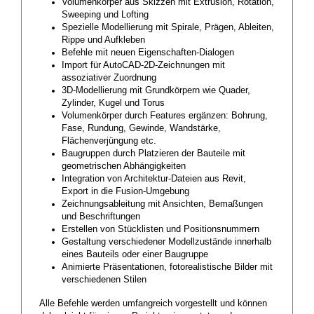
Volumenkörper aus Skizzen mit Extrusion, Rotation,
Sweeping und Lofting
Spezielle Modellierung mit Spirale, Prägen, Ableiten,
Rippe und Aufkleben
Befehle mit neuen Eigenschaften-Dialogen
Import für AutoCAD-2D-Zeichnungen mit
assoziativer Zuordnung
3D-Modellierung mit Grundkörpern wie Quader,
Zylinder, Kugel und Torus
Volumenkörper durch Features ergänzen: Bohrung,
Fase, Rundung, Gewinde, Wandstärke,
Flächenverjüngung etc.
Baugruppen durch Platzieren der Bauteile mit
geometrischen Abhängigkeiten
Integration von Architektur-Dateien aus Revit,
Export in die Fusion-Umgebung
Zeichnungsableitung mit Ansichten, Bemaßungen
und Beschriftungen
Erstellen von Stücklisten und Positionsnummern
Gestaltung verschiedener Modellzustände innerhalb
eines Bauteils oder einer Baugruppe
Animierte Präsentationen, fotorealistische Bilder mit
verschiedenen Stilen
Alle Befehle werden umfangreich vorgestellt und können