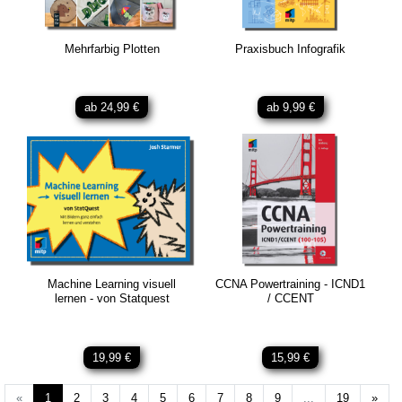
Mehrfarbig Plotten
Praxisbuch Infografik
ab 24,99 €
ab 9,99 €
Machine Learning visuell
CCNA Powertraining - ICND1
lernen - von Statquest
/ CCENT
19,99 €
15,99 €
Weit
«
1
2
3
4
5
6
7
8
9
...
19
»