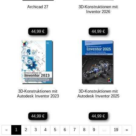
Archicad 27
3D-Konstruktionen mit
Inventor 2026
44,99 €
44,99 €
3D-Konstruktionen mit
3D-Konstruktionen mit
Autodesk Inventor 2023
Autodesk Inventor 2025
44,99 €
44,99 €
Weit
«
1
2
3
4
5
6
7
8
9
...
19
»