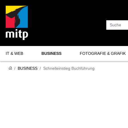
Suche
IT & WEB
BUSINESS
FOTOGRAFIE & GRAFIK
Programmierung
Fotografie
BUSINESS
Schnelleinstieg Buchführung
Software-Entwicklung
Grafik
KI & Data Science
IT-Sicherheit
Datenbanken
Netzwerke & Server
Hardware