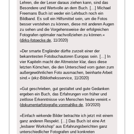
Lehren, die der Leser daraus ziehen kann, sind das
Besondere und Wertvolle an dem Buch. […] Michael
Freemans Buch ist weder ein Lehrbuch noch ein
Bildband. Es soll ein Hilfsmittel sein, um die Fotos
besser verstehen zu können, diese mit anderen Augen
zu sehen und die Vorgehensweise der erfolgreichen
Fotografen optimaler nachvollziehen zu können.«
(
dirks-fotoecke.de
, 11/2020)
»Der smarte Engländer dürfte zurzeit einer der
bekanntesten Fotobuchautoren Europas sein. […] In
vier Kapiteln macht der Altmeister klar, dass diese
letzten Körnchen, die den Unterschied vom guten zum
außergewöhnlichen Foto ausmachen, beinharte Arbeit
sind.« (ekz-Bibliotheksservice, 11/2020)
»Gut geschrieben, gut gestaltet und gute Gedanken
ergeben ein Buch, das Erfahrungen von früher und
zeitlose Erkenntnisse von Menschen heute vereint.«
(
dokumentarfotografie.vonmahlke.de
, 10/2020)
»Einfach wirkende Bilder betrachte ich jetzt mit einem
ganz anderen Respekt. […] Das Buch ist eine Art
„lesbarer Workshop“ aus Erfahrungsberichten ganz
unterschiedlicher Fotografen und konkreten