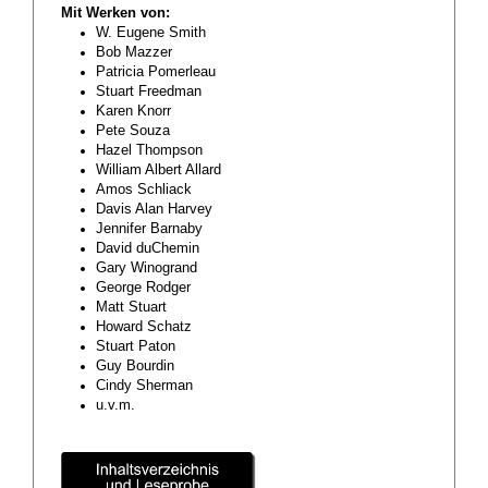
Mit Werken von:
W. Eugene Smith
Bob Mazzer
Patricia Pomerleau
Stuart Freedman
Karen Knorr
Pete Souza
Hazel Thompson
William Albert Allard
Amos Schliack
Davis Alan Harvey
Jennifer Barnaby
David duChemin
Gary Winogrand
George Rodger
Matt Stuart
Howard Schatz
Stuart Paton
Guy Bourdin
Cindy Sherman
u.v.m.