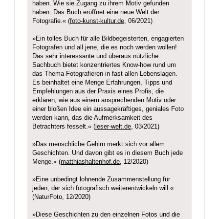
haben. Wie sie Zugang zu ihrem Motiv gefunden
haben. Das Buch eröffnet eine neue Welt der
Fotografie.« (
foto-kunst-kultur.de
, 06/2021)
»Ein tolles Buch für alle Bildbegeisterten, engagierten
Fotografen und all jene, die es noch werden wollen!
Das sehr interessante und überaus nützliche
Sachbuch bietet konzentriertes Know-how rund um
das Thema Fotografieren in fast allen Lebenslagen.
Es beinhaltet eine Menge Erfahrungen, Tipps und
Empfehlungen aus der Praxis eines Profis, die
erklären, wie aus einem ansprechenden Motiv oder
einer bloßen Idee ein aussagekräftiges, geniales Foto
werden kann, das die Aufmerksamkeit des
Betrachters fesselt.« (
leser-welt.de
, 03/2021)
»Das menschliche Gehirn merkt sich vor allem
Geschichten. Und davon gibt es in diesem Buch jede
Menge.« (
matthiashaltenhof.de
, 12/2020)
»Eine unbedingt lohnende Zusammenstellung für
jeden, der sich fotografisch weiterentwickeln will.«
(NaturFoto, 12/2020)
»Diese Geschichten zu den einzelnen Fotos und die