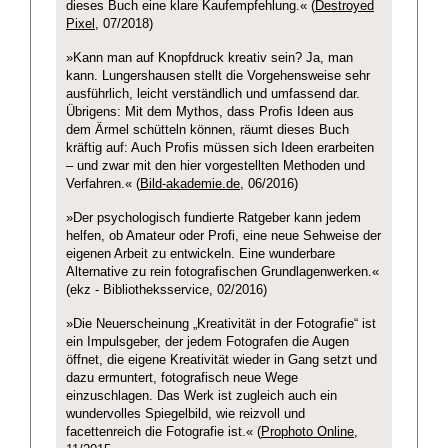
dieses Buch eine klare Kaufempfehlung.« (
Destroyed
Pixel
, 07/2018)
»Kann man auf Knopfdruck kreativ sein? Ja, man
kann. Lungershausen stellt die Vorgehensweise sehr
ausführlich, leicht verständlich und umfassend dar.
Übrigens: Mit dem Mythos, dass Profis Ideen aus
dem Ärmel schütteln können, räumt dieses Buch
kräftig auf: Auch Profis müssen sich Ideen erarbeiten
– und zwar mit den hier vorgestellten Methoden und
Verfahren.« (
Bild-akademie.de
, 06/2016)
»Der psychologisch fundierte Ratgeber kann jedem
helfen, ob Amateur oder Profi, eine neue Sehweise der
eigenen Arbeit zu entwickeln. Eine wunderbare
Alternative zu rein fotografischen Grundlagenwerken.«
(ekz - Bibliotheksservice, 02/2016)
»Die Neuerscheinung „Kreativität in der Fotografie“ ist
ein Impulsgeber, der jedem Fotografen die Augen
öffnet, die eigene Kreativität wieder in Gang setzt und
dazu ermuntert, fotografisch neue Wege
einzuschlagen. Das Werk ist zugleich auch ein
wundervolles Spiegelbild, wie reizvoll und
facettenreich die Fotografie ist.« (
Prophoto Online
,