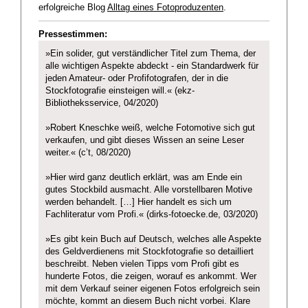
erfolgreiche Blog
Alltag eines Fotoproduzenten
.
Pressestimmen:
»Ein solider, gut verständlicher Titel zum Thema, der
alle wichtigen Aspekte abdeckt - ein Standardwerk für
jeden Amateur- oder Profifotografen, der in die
Stockfotografie einsteigen will.« (ekz-
Bibliotheksservice, 04/2020)
»Robert Kneschke weiß, welche Fotomotive sich gut
verkaufen, und gibt dieses Wissen an seine Leser
weiter.« (c’t, 08/2020)
»Hier wird ganz deutlich erklärt, was am Ende ein
gutes Stockbild ausmacht. Alle vorstellbaren Motive
werden behandelt. […] Hier handelt es sich um
Fachliteratur vom Profi.« (dirks-fotoecke.de, 03/2020)
»Es gibt kein Buch auf Deutsch, welches alle Aspekte
des Geldverdienens mit Stockfotografie so detailliert
beschreibt. Neben vielen Tipps vom Profi gibt es
hunderte Fotos, die zeigen, worauf es ankommt. Wer
mit dem Verkauf seiner eigenen Fotos erfolgreich sein
möchte, kommt an diesem Buch nicht vorbei. Klare