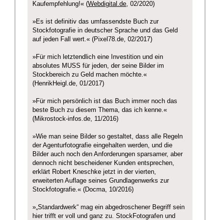
Kaufempfehlung!« (
Webdigital.de
, 02/2020)
»Es ist definitiv das umfassendste Buch zur
Stockfotografie in deutscher Sprache und das Geld
auf jeden Fall wert.« (Pixel78.de, 02/2017)
»Für mich letztendlich eine Investition und ein
absolutes MUSS für jeden, der seine Bilder im
Stockbereich zu Geld machen möchte.«
(HenrikHeigl.de, 01/2017)
»Für mich persönlich ist das Buch immer noch das
beste Buch zu diesem Thema, das ich kenne.«
(Mikrostock-infos.de, 11/2016)
»Wie man seine Bilder so gestaltet, dass alle Regeln
der Agenturfotografie eingehalten werden, und die
Bilder auch noch den Anforderungen sparsamer, aber
dennoch nicht bescheidener Kunden entsprechen,
erklärt Robert Kneschke jetzt in der vierten,
erweiterten Auflage seines Grundlagenwerks zur
Stockfotografie.« (Docma, 10/2016)
»„Standardwerk“ mag ein abgedroschener Begriff sein
hier trifft er voll und ganz zu. StockFotografen und