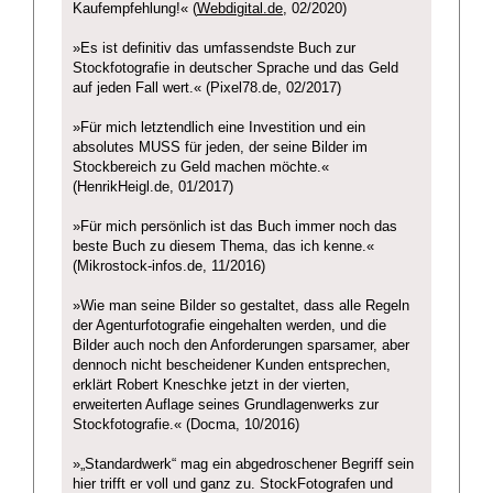
Kaufempfehlung!« (
Webdigital.de
, 02/2020)
»Es ist definitiv das umfassendste Buch zur
Stockfotografie in deutscher Sprache und das Geld
auf jeden Fall wert.« (Pixel78.de, 02/2017)
»Für mich letztendlich eine Investition und ein
absolutes MUSS für jeden, der seine Bilder im
Stockbereich zu Geld machen möchte.«
(HenrikHeigl.de, 01/2017)
»Für mich persönlich ist das Buch immer noch das
beste Buch zu diesem Thema, das ich kenne.«
(Mikrostock-infos.de, 11/2016)
»Wie man seine Bilder so gestaltet, dass alle Regeln
der Agenturfotografie eingehalten werden, und die
Bilder auch noch den Anforderungen sparsamer, aber
dennoch nicht bescheidener Kunden entsprechen,
erklärt Robert Kneschke jetzt in der vierten,
erweiterten Auflage seines Grundlagenwerks zur
Stockfotografie.« (Docma, 10/2016)
»„Standardwerk“ mag ein abgedroschener Begriff sein
hier trifft er voll und ganz zu. StockFotografen und