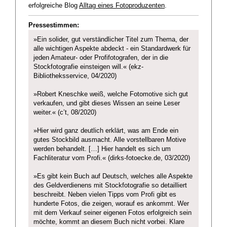
erfolgreiche Blog
Alltag eines Fotoproduzenten
.
Pressestimmen:
»Ein solider, gut verständlicher Titel zum Thema, der
alle wichtigen Aspekte abdeckt - ein Standardwerk für
jeden Amateur- oder Profifotografen, der in die
Stockfotografie einsteigen will.« (ekz-
Bibliotheksservice, 04/2020)
»Robert Kneschke weiß, welche Fotomotive sich gut
verkaufen, und gibt dieses Wissen an seine Leser
weiter.« (c’t, 08/2020)
»Hier wird ganz deutlich erklärt, was am Ende ein
gutes Stockbild ausmacht. Alle vorstellbaren Motive
werden behandelt. […] Hier handelt es sich um
Fachliteratur vom Profi.« (dirks-fotoecke.de, 03/2020)
»Es gibt kein Buch auf Deutsch, welches alle Aspekte
des Geldverdienens mit Stockfotografie so detailliert
beschreibt. Neben vielen Tipps vom Profi gibt es
hunderte Fotos, die zeigen, worauf es ankommt. Wer
mit dem Verkauf seiner eigenen Fotos erfolgreich sein
möchte, kommt an diesem Buch nicht vorbei. Klare