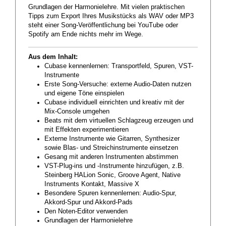
Grundlagen der Harmonielehre. Mit vielen praktischen
Tipps zum Export Ihres Musikstücks als WAV oder MP3
steht einer Song-Veröffentlichung bei YouTube oder
Spotify am Ende nichts mehr im Wege.
Aus dem Inhalt:
Cubase kennenlernen: Transportfeld, Spuren, VST-
Instrumente
Erste Song-Versuche: externe Audio-Daten nutzen
und eigene Töne einspielen
Cubase individuell einrichten und kreativ mit der
Mix-Console umgehen
Beats mit dem virtuellen Schlagzeug erzeugen und
mit Effekten experimentieren
Externe Instrumente wie Gitarren, Synthesizer
sowie Blas- und Streichinstrumente einsetzen
Gesang mit anderen Instrumenten abstimmen
VST-Plug-ins und -Instrumente hinzufügen, z.B.
Steinberg HALion Sonic, Groove Agent, Native
Instruments Kontakt, Massive X
Besondere Spuren kennenlernen: Audio-Spur,
Akkord-Spur und Akkord-Pads
Den Noten-Editor verwenden
Grundlagen der Harmonielehre