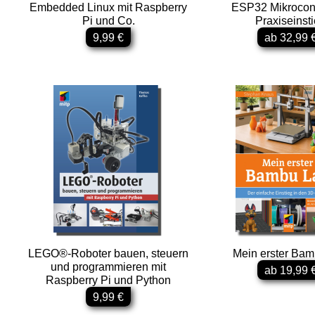
Embedded Linux mit Raspberry
ESP32 Mikrocontr
Pi und Co.
Praxiseinst
9,99 €
ab 32,99 
LEGO®-Roboter bauen, steuern
Mein erster Ba
und programmieren mit
ab 19,99 
Raspberry Pi und Python
9,99 €