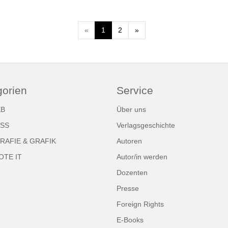
Weiter
«
1
2
»
gorien
Service
EB
Über uns
ESS
Verlagsgeschichte
AFIE & GRAFIK
Autoren
OTE IT
Autor/in werden
Dozenten
Presse
Foreign Rights
E-Books