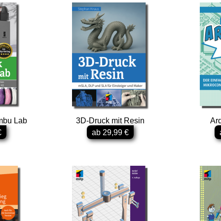
mbu Lab
3D-Druck mit Resin
Ard
€
ab 29,99 €