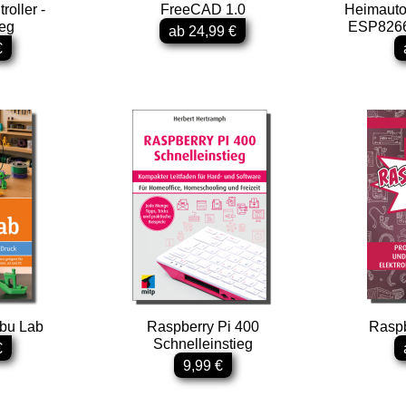
oller -
FreeCAD 1.0
Heimauto
ieg
ESP8266
ab 24,99 €
€
mbu Lab
Raspberry Pi 400
Raspb
Schnelleinstieg
€
9,99 €