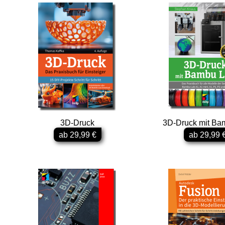
Elektronik & Maker
Lego & Games
Linux & Open Source
Microsoft & Office
Web
Audio & Video
Statistik
3D-Druck
3D-Druck mit Ba
ab 29,99 €
ab 29,99 
Studium
Zertifizierung
CAD
Für Kids
Sachbuch IT & Web
Schnelleinstieg