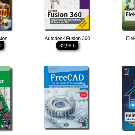
sion
Autodesk Fusion 360
Elek
€
32,99 €