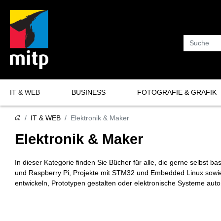
Suche
IT & WEB
BUSINESS
FOTOGRAFIE & GRAFIK
Programmierung
Fotografie
IT & WEB
Elektronik & Maker
Software-Entwicklung
Grafik
Elektronik & Maker
KI & Data Science
In dieser Kategorie finden Sie Bücher für alle, die gerne selbst
IT-Sicherheit
und Raspberry Pi, Projekte mit STM32 und Embedded Linux sowie 
Datenbanken
entwickeln, Prototypen gestalten oder elektronische Systeme auto
Netzwerke & Server
Hardware