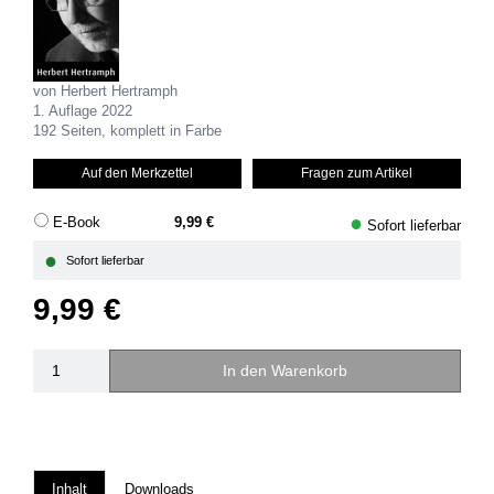
von Herbert Hertramph
1. Auflage 2022
192 Seiten, komplett in Farbe
Auf den Merkzettel
Fragen zum Artikel
●
E-Book
9,99 €
Sofort lieferbar
●
Sofort lieferbar
9,99 €
In den Warenkorb
Inhalt
Downloads