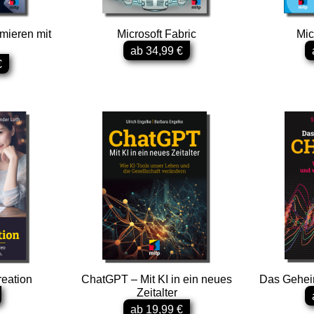
mieren mit
Microsoft Fabric
Mic
ab 34,99 €
€
reation
ChatGPT – Mit KI in ein neues
Das Gehei
Zeitalter
ab 19,99 €