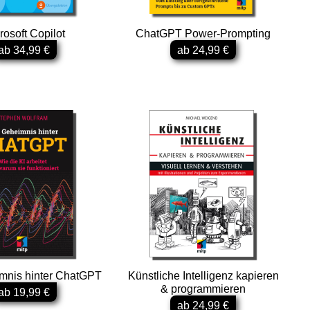
rosoft Copilot
ChatGPT Power-Prompting
ab 34,99 €
ab 24,99 €
mnis hinter ChatGPT
Künstliche Intelligenz kapieren
& programmieren
ab 19,99 €
ab 24,99 €