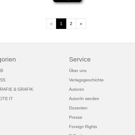
Weiter
«
1
2
»
gorien
Service
EB
Über uns
ESS
Verlagsgeschichte
AFIE & GRAFIK
Autoren
OTE IT
Autor/in werden
Dozenten
Presse
Foreign Rights