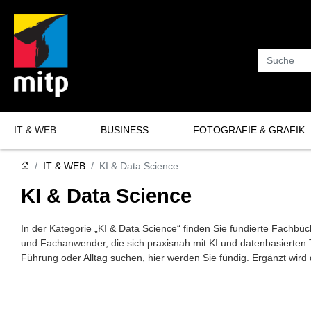
Suche
IT & WEB
BUSINESS
FOTOGRAFIE & GRAFIK
Programmierung
Fotografie
IT & WEB
KI & Data Science
Software-Entwicklung
Grafik
KI & Data Science
KI & Data Science
In der Kategorie „KI & Data Science“ finden Sie fundierte Fachbüc
IT-Sicherheit
und Fachanwender, die sich praxisnah mit KI und datenbasierten
Datenbanken
Führung oder Alltag suchen, hier werden Sie fündig. Ergänzt wir
Netzwerke & Server
Hardware