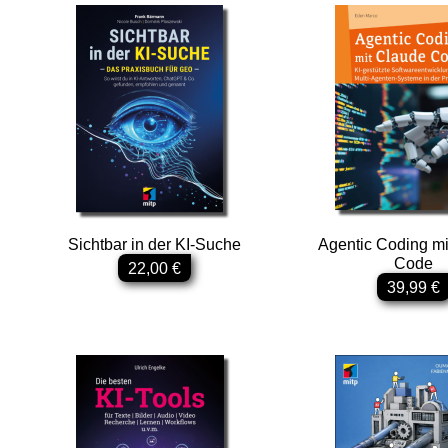
Elektronik & Maker
Lego & Games
Linux & Open Source
Microsoft & Office
Web
Audio & Video
Statistik
Sichtbar in der KI-Suche
Agentic Coding mi
Code
22,00 €
Studium
39,99 €
Zertifizierung
CAD
Für Kids
Sachbuch IT & Web
Schnelleinstieg