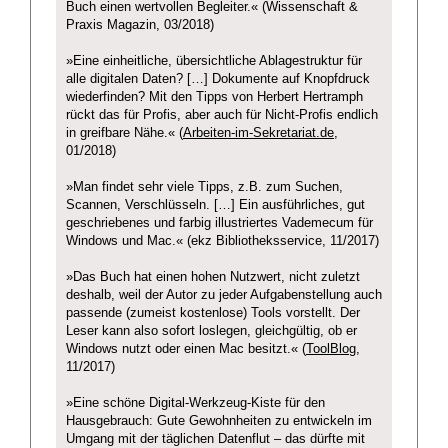
Buch einen wertvollen Begleiter.« (Wissenschaft &
Praxis Magazin, 03/2018)
»Eine einheitliche, übersichtliche Ablagestruktur für
alle digitalen Daten? […] Dokumente auf Knopfdruck
wiederfinden? Mit den Tipps von Herbert Hertramph
rückt das für Profis, aber auch für Nicht-Profis endlich
in greifbare Nähe.« (
Arbeiten-im-Sekretariat.de
,
01/2018)
»Man findet sehr viele Tipps, z.B. zum Suchen,
Scannen, Verschlüsseln. […] Ein ausführliches, gut
geschriebenes und farbig illustriertes Vademecum für
Windows und Mac.« (ekz Bibliotheksservice, 11/2017)
»Das Buch hat einen hohen Nutzwert, nicht zuletzt
deshalb, weil der Autor zu jeder Aufgabenstellung auch
passende (zumeist kostenlose) Tools vorstellt. Der
Leser kann also sofort loslegen, gleichgültig, ob er
Windows nutzt oder einen Mac besitzt.« (
ToolBlog
,
11/2017)
»Eine schöne Digital-Werkzeug-Kiste für den
Hausgebrauch: Gute Gewohnheiten zu entwickeln im
Umgang mit der täglichen Datenflut – das dürfte mit