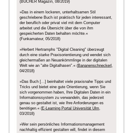
(BÜCHER Magazin, 08/2019)
»Das in einem lockeren, unterhaltsamen Stil
geschriebene Buch ist praktisch für jeden interessant,
der beruflich oder privat viel mit dem Computer
arbeitet und die Übersicht über die von ihm
gespeicherten Daten behalten möchte.«
(Funkamateur, 05/2018)
»Herbert Hertramphs "Digital Cleaning" überzeugt
durch eine starke Praxisorientierung und wendet sich
gleichermaßen an Neuankömmlinge in der digitalen
Welt wie an "alte Digitalhasen".« (
Bananenschneckerl
,
04/2018)
»Das Buch […] beinhaltet viele praxisnahe Tipps und
Tricks und bietet eine gute Orientierung, wenn Sie
sich vorgenommen haben, Ihre Digitalen Daten in ein
Informationssystem zu verwandeln, das jederzeit
genau so gestaltet ist, wie Ihre Anforderungen es
benötigen.« (
E-Learning Portal Universität Ulm
,
03/2018)
»Wer sein persönliches Informationsmanagement
nachhaltig effizient gestalten will, findet in diesem