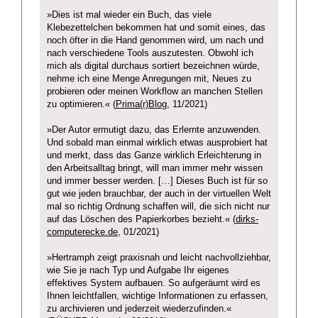
»Dies ist mal wieder ein Buch, das viele
Klebezettelchen bekommen hat und somit eines, das
noch öfter in die Hand genommen wird, um nach und
nach verschiedene Tools auszutesten. Obwohl ich
mich als digital durchaus sortiert bezeichnen würde,
nehme ich eine Menge Anregungen mit, Neues zu
probieren oder meinen Workflow an manchen Stellen
zu optimieren.« (
Prima(r)Blog
, 11/2021)
»Der Autor ermutigt dazu, das Erlernte anzuwenden.
Und sobald man einmal wirklich etwas ausprobiert hat
und merkt, dass das Ganze wirklich Erleichterung in
den Arbeitsalltag bringt, will man immer mehr wissen
und immer besser werden. […] Dieses Buch ist für so
gut wie jeden brauchbar, der auch in der virtuellen Welt
mal so richtig Ordnung schaffen will, die sich nicht nur
auf das Löschen des Papierkorbes bezieht.« (
dirks-
computerecke.de
, 01/2021)
»Hertramph zeigt praxisnah und leicht nachvollziehbar,
wie Sie je nach Typ und Aufgabe Ihr eigenes
effektives System aufbauen. So aufgeräumt wird es
Ihnen leichtfallen, wichtige Informationen zu erfassen,
zu archivieren und jederzeit wiederzufinden.«