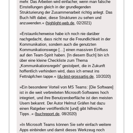
mehr. Das Arbeiten wird einfacher, wenn man falsche
Einstellungen gleich in der grundlegenden
Strukturierung der Zusammenarbeit richtig anlegt. Das
Buch hilft dabei, diese Strukturen zu sehen und
anzuwenden.« (
highlight-web.de
, 02/2021)
»Erstaunlicherweise habe ich noch nie darüber
nachgedacht, dass nicht nur die Freundlichkeit in der
Kommunikation, sondern auch die genutzten
Kommunikationswege […] einen massiven Einfluss
auf den Team-Spirit haben. [In diesem Buch] bin ich
über eine kleine Checkliste zum Thema
„Kommunikationsregeln“ gestolpert, die in Zukunft
hoffentlich verhindern wird, dass ich erneut ins
Fettnäpfchen tappe.« (
du-bist-grossartig.de
, 10/2020)
»Ein besonderer Vorteil von MS Teams: [Die Software]
ist in die weit verbreiteten Microsoft-Softwares hoch
integriert, und ihre Benutzeroberfläche ist den meisten
Usern bekannt. Der Autor Helmut Gräfen hat dazu
einen Ratgeber veröffentlicht [und] gibt hilfreiche
Tipps..« (
buchreport.de
, 08/2020)
»In Microsoft Teams können Sie sehr einfach weitere
Apps einbinden und damit dieses Werkzeug noch