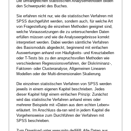
Die umfangreichen statistischen Analysemethoden bilden
den Schwerpunkt des Buches.
Sie erfahren nicht nur, wie die statistischen Verfahren mit
SPSS durchgeführt werden, sondern auch, für welche Art
von Fragestellung die einzelnen Methoden geeignet sind,
welche Voraussetzungen die zu untersuchenden Daten
erfüllen müssen und wie die Analyseergebnisse korrekt
interpretiert werden. Dabei werden sämtliche Verfahren
des Basismoduls abgedeckt, beginnend mit einfachen
Auswertungen anhand von Häufigkeits- und Kreuztabellen
oder T-Tests bis zu den anspruchsvollen Methoden wie
verschiedenen Regressionsverfahren, der Diskriminanz-,
Faktoren- oder Clusteranalyse, Allgemeinen Linearen
Modellen oder der Multi-dimensionalen Skalierung.
Die einzelnen statistischen Verfahren von SPSS werden
jeweils in einem eigenen Kapitel beschrieben. Jedes
dieser Kapitel folgt einem einfachen Prinzip: Zunächst
wird das statistische Verfahren anhand eines oder
mehrerer Beispiele mit »Daten aus dem echten Leben«
erläutert. Im Anschluss da-ran wird in jedem Kapitel die
Vorgehensweise zum Durchführen der Verfahren mit
SPSS beschrieben.
Zum Download unter www.mitp.de/668: Alle Daten aus