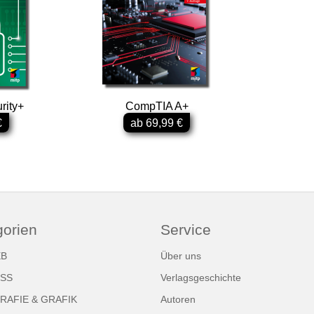
rity+
CompTIA A+
€
ab 69,99 €
gorien
Service
EB
Über uns
ESS
Verlagsgeschichte
AFIE & GRAFIK
Autoren