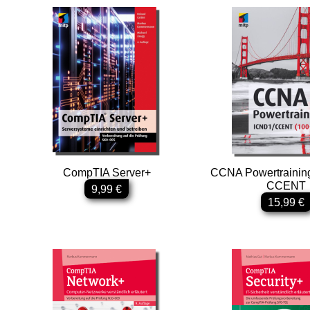
Elektronik & Maker
Lego & Games
Linux & Open Source
Microsoft & Office
Web
Audio & Video
Statistik
CompTIA Server+
CCNA Powertraining
CCENT
Studium
9,99 €
15,99 €
Zertifizierung
CAD
Für Kids
Sachbuch IT & Web
Schnelleinstieg