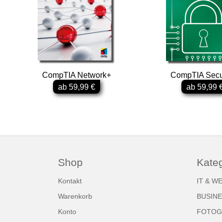
CompTIA Network+
CompTIA Secu
ab 59,99 €
ab 59,99 
Shop
Kate
Kontakt
IT & W
Warenkorb
BUSIN
Konto
FOTOGR