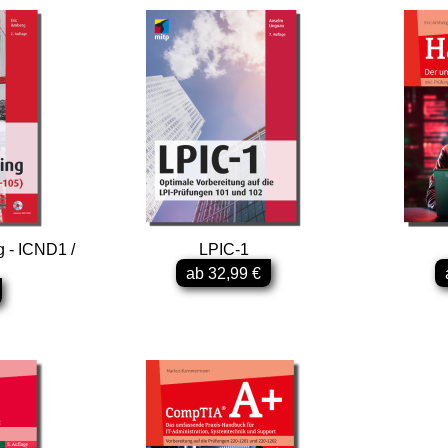
 - ICND1 /
LPIC-1
ab 32,99 €