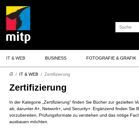
Suche
IT & WEB
BUSINESS
FOTOGRAFIE & GRAFIK
Programmierung
Fotografie
IT & WEB
Zertifizierung
Software-Entwicklung
Grafik
Zertifizierung
KI & Data Science
In der Kategorie „Zertifizierung“ finden Sie Bücher zur gezielte
IT-Sicherheit
ab, darunter A+, Network+, und Security+. Ergänzend finden Sie B
Datenbanken
vorzubereiten, Prüfungsformate zu verstehen und das nötige Fachwi
ausbauen möchten.
Netzwerke & Server
Hardware