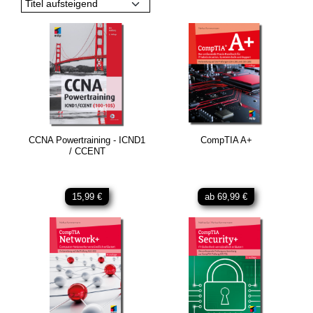
Titel aufsteigend
CCNA Powertraining - ICND1
CompTIA A+
/ CCENT
15,99 €
ab 69,99 €