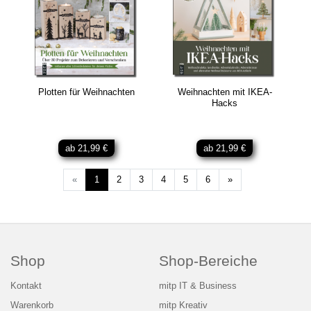
Plotten für Weihnachten
Weihnachten mit IKEA-
Hacks
ab 21,99 €
ab 21,99 €
Weiter
«
1
2
3
4
5
6
»
Shop
Shop-Bereiche
Kontakt
mitp IT & Business
Warenkorb
mitp Kreativ