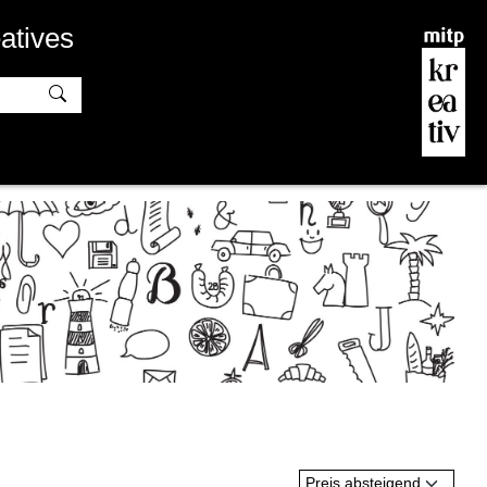
atives
Preis absteigend