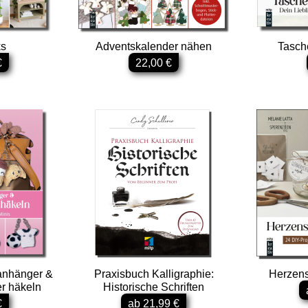
s
Adventskalender nähen
Tasch
€
22,00 €
anhänger &
Praxisbuch Kalligraphie:
Herzens
r häkeln
Historische Schriften
€
ab 21,99 €