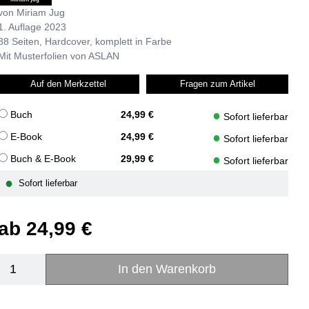
von Miriam Jug
1. Auflage 2023
88 Seiten, Hardcover, komplett in Farbe
Mit Musterfolien von ASLAN
Auf den Merkzettel
Fragen zum Artikel
●
Buch
24,99 €
Sofort lieferbar
●
E-Book
24,99 €
Sofort lieferbar
●
Buch & E-Book
29,99 €
Sofort lieferbar
●
Sofort lieferbar
ab
24,99 €
In den Warenkorb