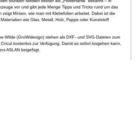
den sozialen Medien besser als „Plottertante“ bekannt – in
erkzeuge vor und gibt jede Menge Tipps und Tricks rund um das
zeigt Miriam, wie man mit Klebefolien arbeitet. Dabei ist die
 Materialien wie Glas, Metall, Holz, Pappe oder Kunststoff
rosse-Wilde (GroWidesign) stehen als DXF- und SVG-Dateien zum
 Cricut kostenlos zur Verfügung. Damit es sofort losgehen kann,
lers ASLAN beigefügt.
tertante
" - ist seit 2016 in allen sozialen Medien aktiv und eine
kreativen Menschen die vielfältige Welt des Plottens auf
 steht ihren unzähligen Followern und Abonnenten jederzeit