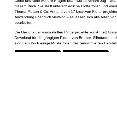
Diese und viele weitere Fragen beantwortet Miriam Jug – aus 
diesem Buch. Sie stellt unterschiedliche Plotterfolien und -w
Thema Plotten & Co. Anhand von 17 kreativen Plotterprojekten 
Anwendung unendlich vielfältig – es lassen sich alle Arten von
bearbeiten.
Die Designs der vorgestellten Plotterprojekte von Annett G
Download für die gängigen Plotter von Brother, Silhouette und
sind dem Buch einige Musterfolien des renommierten Herstel
Über die Autorin:
Miriam Jug - besser bekannt unter ihrem Künstlernamen "
Plot
Institution, wenn es um das Thema Plotten geht. Sie liebt es, 
spannende und abwechslungsreiche Weise näherzubringen und
mit Rat und Tat zur Seite.