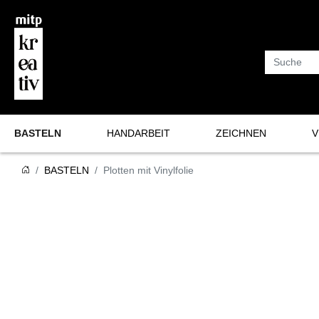
Suche
BASTELN
HANDARBEIT
ZEICHNEN
V
Basteln
Häkeln
Bullet Journal
Sk
BASTELN
Plotten mit Vinylfolie
Plotten und mehr
Stricken
Lettering & Kalligrafie
Vi
Nähen
Zeichnen & Malen
Makramee