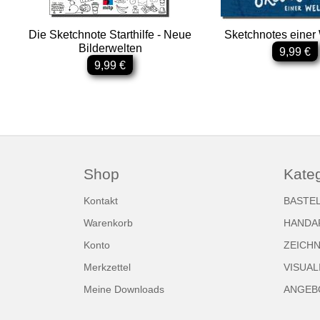
Die Sketchnote Starthilfe - Neue
Sketchnotes einer 
Bilderwelten
9,99 €
9,99 €
Shop
Kate
Kontakt
BASTE
Warenkorb
HANDA
Konto
ZEICH
Merkzettel
VISUAL
Meine Downloads
ANGEBO