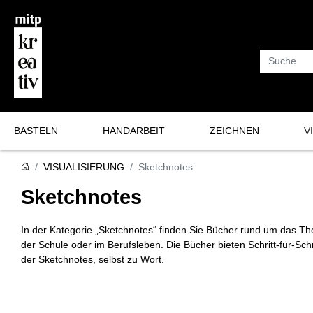
Suche
BASTELN
HANDARBEIT
ZEICHNEN
V
Basteln
Häkeln
Bullet Journal
Sk
VISUALISIERUNG
Sketchnotes
Plotten und mehr
Stricken
Lettering & Kalligrafie
Vis
Sketchnotes
Nähen
Zeichnen & Malen
In der Kategorie „Sketchnotes“ finden Sie Bücher rund um das Them
Makramee
der Schule oder im Berufsleben. Die Bücher bieten Schritt-für-S
der Sketchnotes, selbst zu Wort.