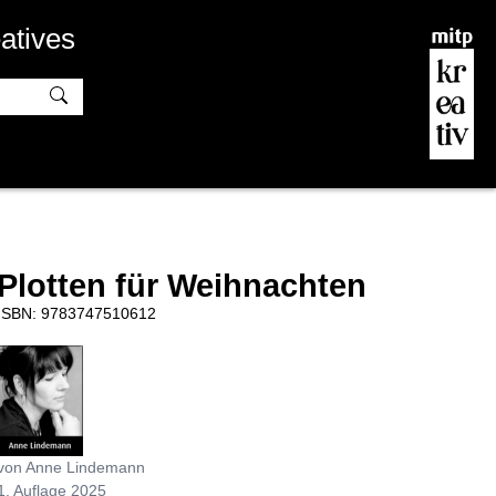
atives
Plotten für Weihnachten
ISBN: 9783747510612
von Anne Lindemann
1. Auflage 2025