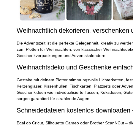
Weihnachtlich dekorieren, verschenken
Die Adventszeit ist die perfekte Gelegenheit, kreativ zu werde
zum Plotten für Weihnachten, von klassischer Weihnachtsdeko 
Geschenkverpackungen und Adventskalendern.
Weihnachtsdeko und Geschenke einfach 
Gestalte mit deinem Plotter stimmungsvolle Lichterketten, f
Kerzengläser, Kissenhüllen, Tischkarten, Platzsets oder Adve
Geschenkideen wie individualisierte Tassen, Keksdosen, Gut
sorgen garantiert für strahlende Augen.
Schneidedateien kostenlos downloaden – 
Egal ob Cricut, Silhouette Cameo oder Brother ScanNCut – di
kompatibel. Dank der kostenlos verfügbaren Schneidedateien 