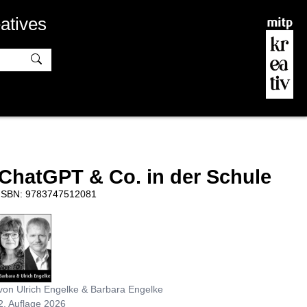
atives
ChatGPT & Co. in der Schule
ISBN: 9783747512081
von Ulrich Engelke & Barbara Engelke
2. Auflage 2026