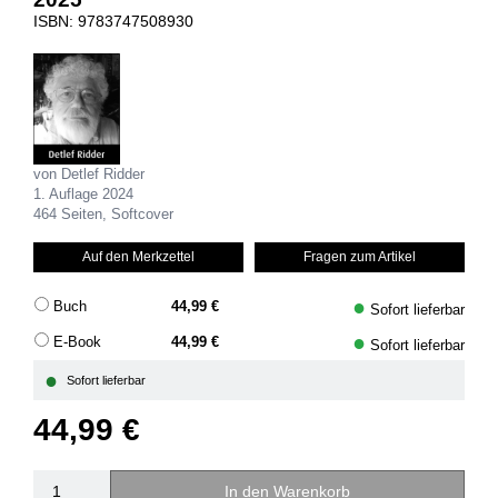
ISBN: 9783747508930
von Detlef Ridder
1. Auflage 2024
464 Seiten, Softcover
Auf den Merkzettel
Fragen zum Artikel
●
Buch
44,99 €
Sofort lieferbar
●
E-Book
44,99 €
Sofort lieferbar
●
Sofort lieferbar
44,99 €
In den Warenkorb