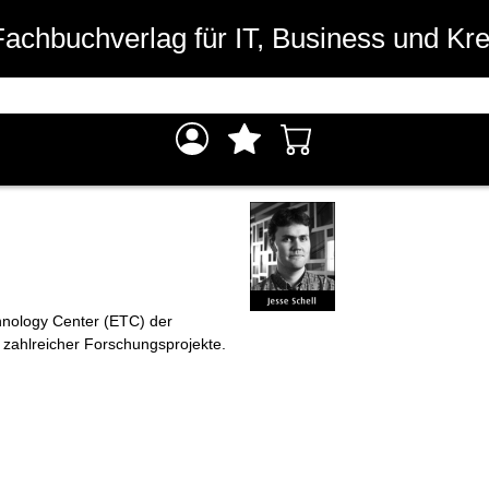
Fachbuchverlag für IT, Business und Kre
hnology Center (ETC) der
r zahlreicher Forschungsprojekte.