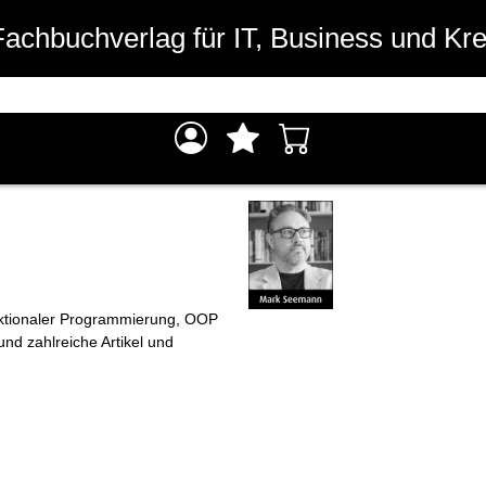
Fachbuchverlag für IT, Business und Kre
unktionaler Programmierung, OOP
nd zahlreiche Artikel und