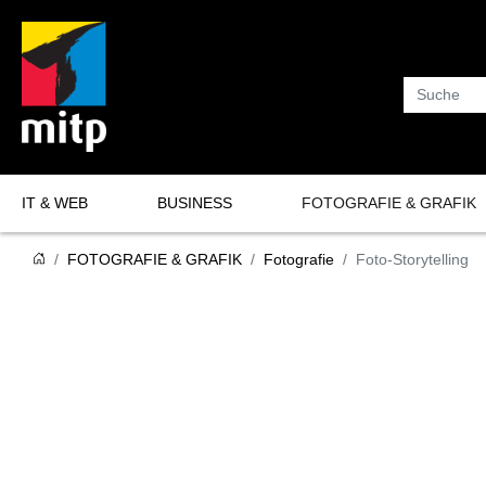
Suche
IT & WEB
BUSINESS
FOTOGRAFIE & GRAFIK
Programmierung
Fotografie
FOTOGRAFIE & GRAFIK
Fotografie
Foto-Storytelling
Software-Entwicklung
Grafik
KI & Data Science
IT-Sicherheit
Datenbanken
Netzwerke & Server
Hardware