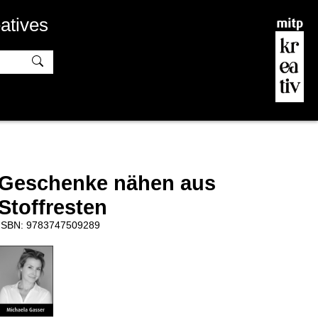
atives
Geschenke nähen aus
Stoffresten
ISBN: 9783747509289