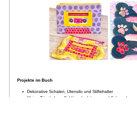
Projekte im Buch
Dekorative Schalen, Utensilo und Stiftehalter
Kleine Täschchen, Schlüsselanhänger und Schmuck
Tic Tac Toe, Gassi-Beutel und süße Stoffkatze
Geschenkverpackungen, Grußkarten u.v.m.