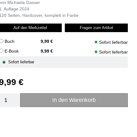
von Michaela Gasser
1. Auflage 2024
120 Seiten, Hardcover, komplett in Farbe
Auf den Merkzettel
Fragen zum Artikel
●
Buch
9,99 €
Sofort lieferbar
●
E-Book
9,99 €
Sofort lieferbar
●
Sofort lieferbar
9,99 €
In den Warenkorb