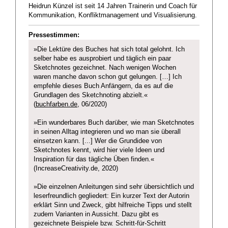
Heidrun Künzel ist seit 14 Jahren Trainerin und Coach für
Kommunikation, Konfliktmanagement und Visualisierung.
Pressestimmen:
»Die Lektüre des Buches hat sich total gelohnt. Ich
selber habe es ausprobiert und täglich ein paar
Sketchnotes gezeichnet. Nach wenigen Wochen
waren manche davon schon gut gelungen. […] Ich
empfehle dieses Buch Anfängern, da es auf die
Grundlagen des Sketchnoting abzielt.«
(
buchfarben.de
, 06/2020)
»Ein wunderbares Buch darüber, wie man Sketchnotes
in seinen Alltag integrieren und wo man sie überall
einsetzen kann. [...] Wer die Grundidee von
Sketchnotes kennt, wird hier viele Ideen und
Inspiration für das tägliche Üben finden.«
(IncreaseCreativity.de, 2020)
»Die einzelnen Anleitungen sind sehr übersichtlich und
leserfreundlich gegliedert: Ein kurzer Text der Autorin
erklärt Sinn und Zweck, gibt hilfreiche Tipps und stellt
zudem Varianten in Aussicht. Dazu gibt es
gezeichnete Beispiele bzw. Schritt-für-Schritt