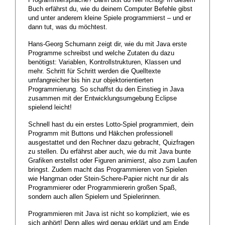
Programmiersprache? Dann bist du hier richtig! In diesem
Buch erfährst du, wie du deinem Computer Befehle gibst
und unter anderem kleine Spiele programmierst – und er
dann tut, was du möchtest.
Hans-Georg Schumann zeigt dir, wie du mit Java erste
Programme schreibst und welche Zutaten du dazu
benötigst: Variablen, Kontrollstrukturen, Klassen und
mehr. Schritt für Schritt werden die Quelltexte
umfangreicher bis hin zur objektorientierten
Programmierung. So schaffst du den Einstieg in Java
zusammen mit der Entwicklungsumgebung Eclipse
spielend leicht!
Schnell hast du ein erstes Lotto-Spiel programmiert, dein
Programm mit Buttons und Häkchen professionell
ausgestattet und den Rechner dazu gebracht, Quizfragen
zu stellen. Du erfährst aber auch, wie du mit Java bunte
Grafiken erstellst oder Figuren animierst, also zum Laufen
bringst. Zudem macht das Programmieren von Spielen
wie Hangman oder Stein-Schere-Papier nicht nur dir als
Programmierer oder Programmiererin großen Spaß,
sondern auch allen Spielern und Spielerinnen.
Programmieren mit Java ist nicht so kompliziert, wie es
sich anhört! Denn alles wird genau erklärt und am Ende